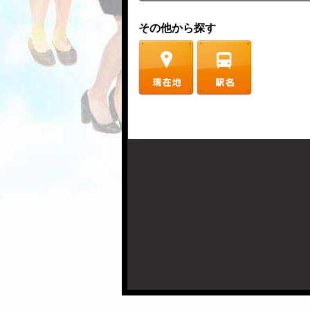
その他から探す