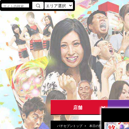
店舗
パチセブントップ
本日の打ちいこ情報
チ