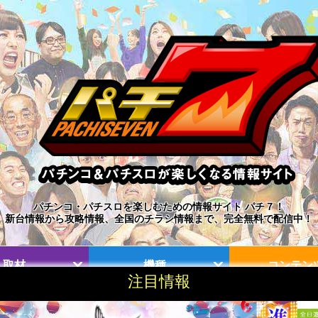
パチンコ・パチスロを楽しむための情報サイト パチ７！
新台情報から攻略情報、全国のチラシ情報まで、完全無料で配信中！
取材
機種
コンテン
注目情報
ラシ検索（都道府県から探す）
徳島県
徳島市