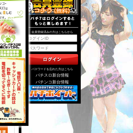
会員登録済みの方はこちらから
パスワードを忘れた方はこちら
パチスロ新台情報
パチンコ新台情報