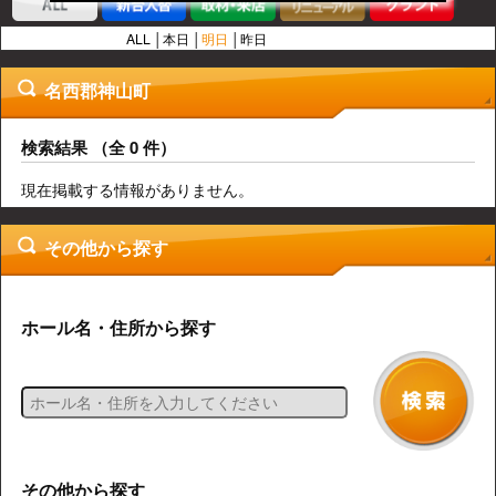
ALL
本日
明日
昨日
名西郡神山町
検索結果 （全 0 件）
現在掲載する情報がありません。
その他から探す
ホール名・住所から探す
その他から探す