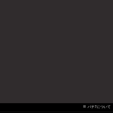
パチ7について