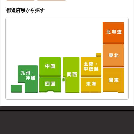
都道府県から探す