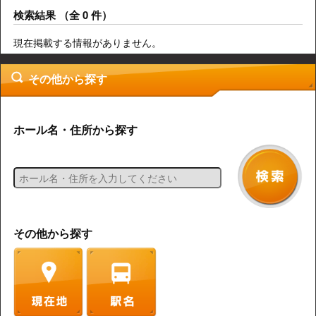
検索結果 （全 0 件）
現在掲載する情報がありません。
その他から探す
ホール名・住所から探す
その他から探す