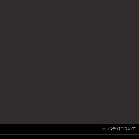
パチ7について