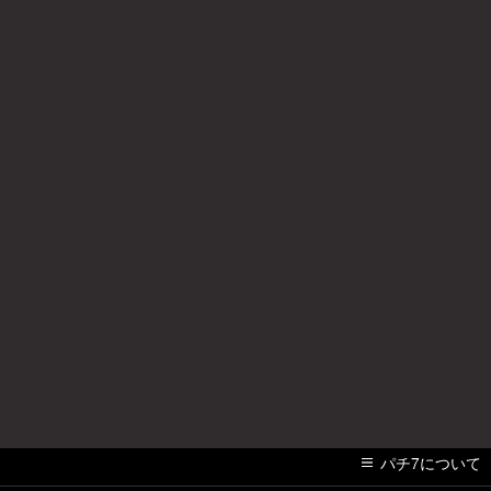
パチ7について