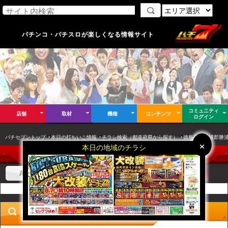
パチンコ・パチスロが楽しくなる情報サイト
コミュニティ
店舗
取材
機種
コンテンツ
ログイン
パチセブントップ
本日の打ちいこ情報
チラシ検索（都道府県から探す）
徳島県
勝浦郡勝
×
×
本日の地域のチラシ
打ちいこ情報
ALL
本日
明日
昨日
勝浦郡勝浦町