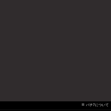
パチ7について