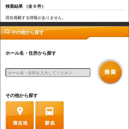
検索結果 （全 0 件）
現在掲載する情報がありません。
その他から探す
ホール名・住所から探す
その他から探す