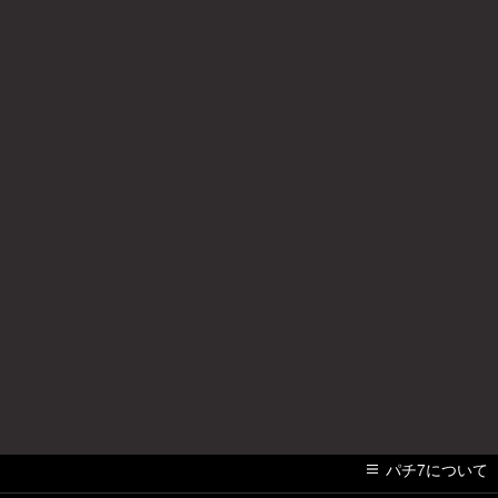
パチ7について