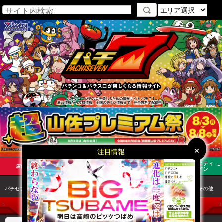
パチンコ・パチスロを楽しむための情報サイト パチ７！
新台情報から攻略情報、全国のチラシ情報まで、完全無料で配信中！
×
×
注目情報
コミュニティ
店舗
取材
機種
コンテンツ
ログイン
パチセブントップ
本日の打ちいこ情報
チラシ検索（都道府県から探す）
徳島県
その他
打ちいこ情報