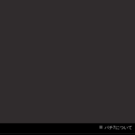
パチ7について