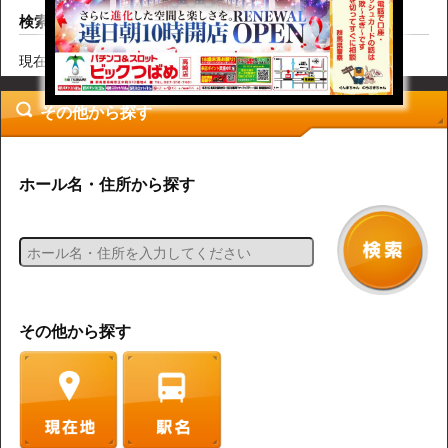
検索結果 （全 0 件）
現在掲載する情報がありません。
その他から探す
ホール名・住所から探す
その他から探す