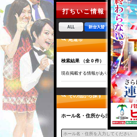
打ちいこ情報
尾道市
検索結果 （全 0 件）
現在掲載する情報がありません。
その他から探す
ホール名・住所から探す