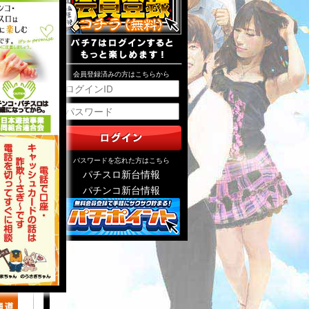
会員登録済みの方はこちらから
パスワードを忘れた方はこちら
パチスロ新台情報
パチンコ新台情報