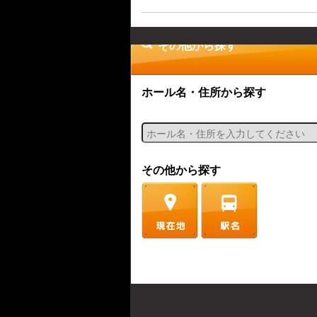
その他から探す
ホール名・住所から探す
その他から探す