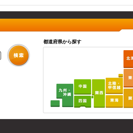
都道府県から探す