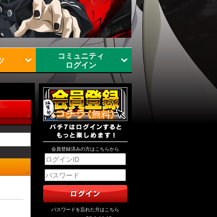
コミュニティ
ツ
ログイン
会員登録済みの方はこちらから
パスワードを忘れた方はこちら