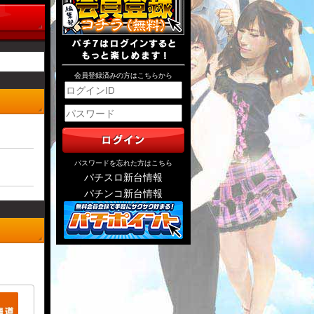
会員登録済みの方はこちらから
パスワードを忘れた方はこちら
パチスロ新台情報
パチンコ新台情報