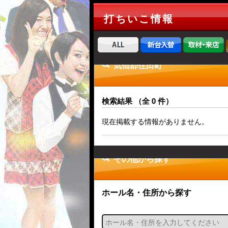
打ちいこ情報
気仙郡住田町
検索結果 （全 0 件）
現在掲載する情報がありません。
その他から探す
ホール名・住所から探す