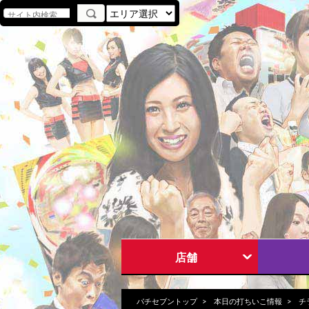
店舗
パチセブントップ
本日の打ちいこ情報
チ