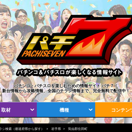
パチンコ・パチスロを楽しむための情報サイト パチ７！
新台情報から攻略情報、全国のチラシ情報まで、完全無料で配信中！
取材
機種
コンテン
ラシ検索（都道府県から探す）
岩手県
気仙郡住田町