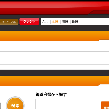
ALL
本日
明日
昨日
都道府県から探す