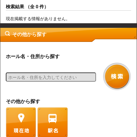
検索結果 （全 0 件）
現在掲載する情報がありません。
その他から探す
ホール名・住所から探す
その他から探す