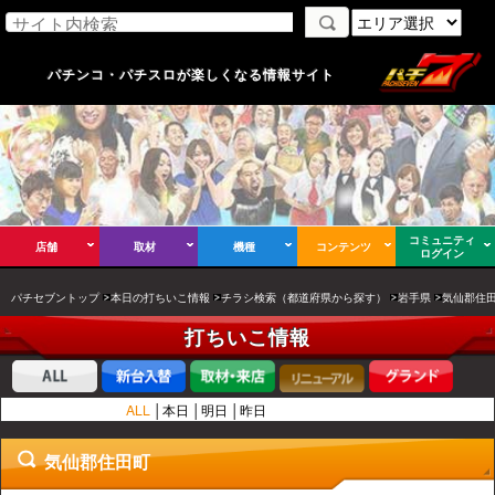
パチンコ・パチスロが楽しくなる情報サイト
コミュニティ
店舗
取材
機種
コンテンツ
ログイン
パチセブントップ
本日の打ちいこ情報
チラシ検索（都道府県から探す）
岩手県
気仙郡住
打ちいこ情報
ALL
本日
明日
昨日
気仙郡住田町