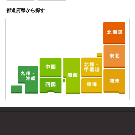
都道府県から探す