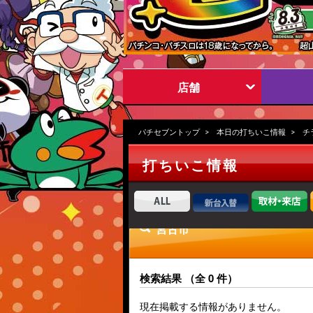
店舗
パチセブントップ
本日の打ちいこ情報
チ
打ちいこ情報
宮古市
検索結果 （全 0 件）
現在掲載する情報がありません。