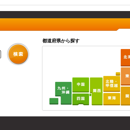
都道府県から探す