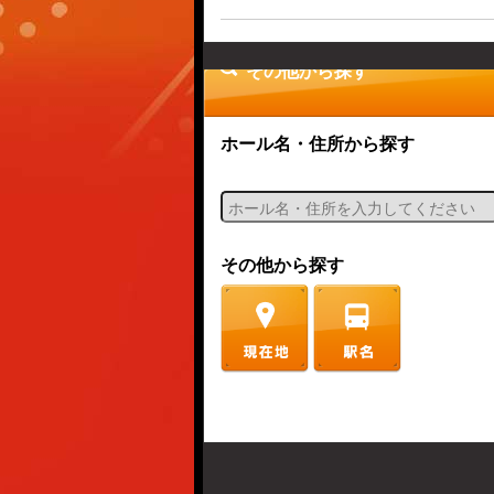
その他から探す
ホール名・住所から探す
その他から探す