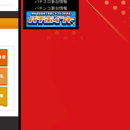
パチスロ新台情報
パチンコ新台情報