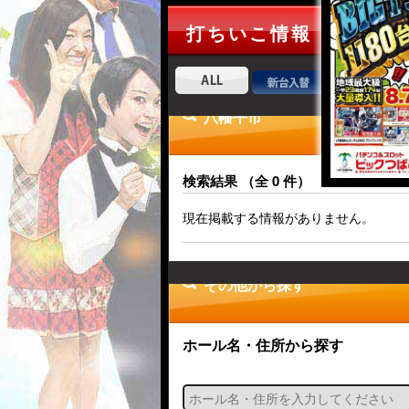
打ちいこ情報
八幡平市
検索結果 （全 0 件）
現在掲載する情報がありません。
その他から探す
ホール名・住所から探す