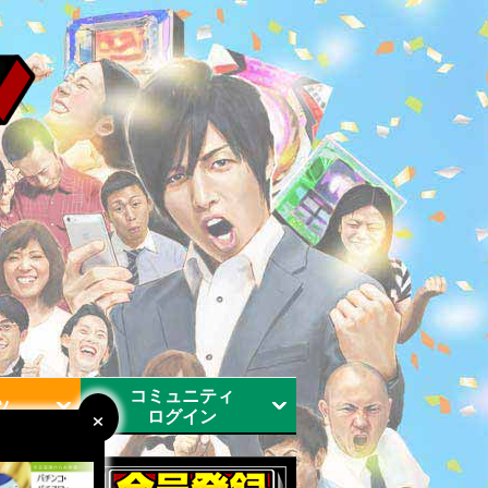
コミュニティ
ツ
×
×
ログイン