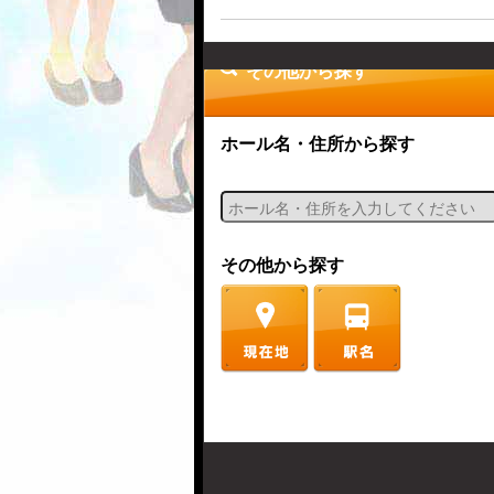
その他から探す
ホール名・住所から探す
その他から探す