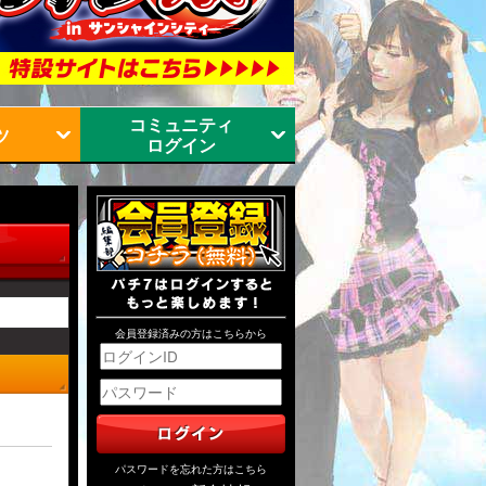
コミュニティ
ツ
ログイン
会員登録済みの方はこちらから
パスワードを忘れた方はこちら