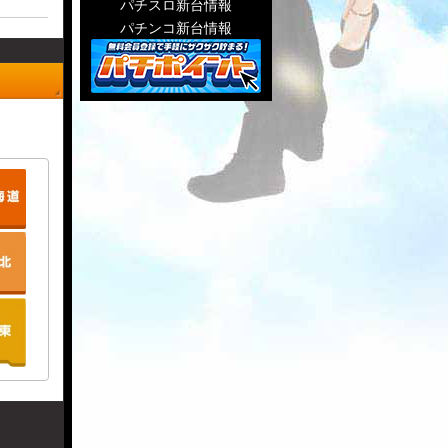
パチスロ新台情報
パチンコ新台情報