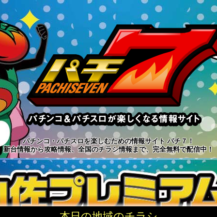
パチンコ・パチスロを楽しむための情報サイト パチ７！
新台情報から攻略情報、全国のチラシ情報まで、完全無料で配信中！
本日の地域のチラシ