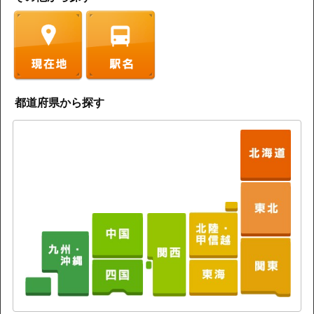
都道府県から探す