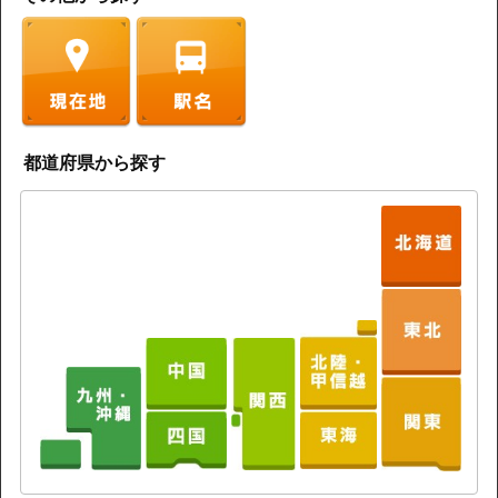
都道府県から探す