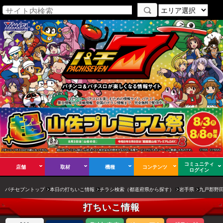
パチンコ・パチスロを楽しむための情報サイト パチ７！
新台情報から攻略情報、全国のチラシ情報まで、完全無料で配信中！
コミュニティ
店舗
取材
機種
コンテンツ
ログイン
パチセブントップ
本日の打ちいこ情報
チラシ検索（都道府県から探す）
岩手県
九戸郡野
打ちいこ情報