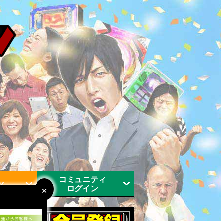
コミュニティ
ツ
×
×
ログイン