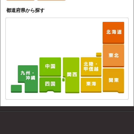
都道府県から探す