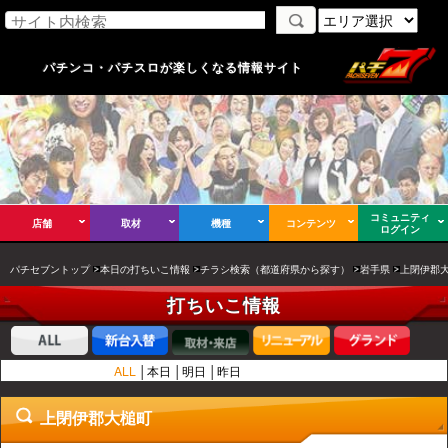
パチンコ・パチスロが楽しくなる情報サイト
コミュニティ
店舗
取材
機種
コンテンツ
ログイン
パチセブントップ
本日の打ちいこ情報
チラシ検索（都道府県から探す）
岩手県
上閉伊郡
打ちいこ情報
ALL
本日
明日
昨日
上閉伊郡大槌町