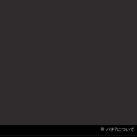
パチ7について