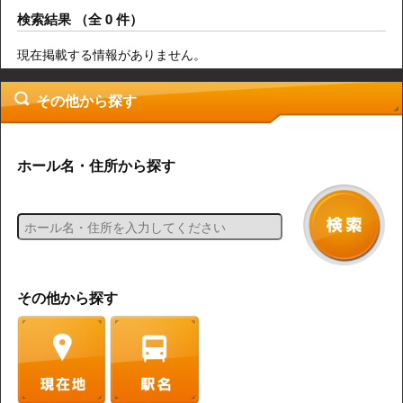
検索結果 （全 0 件）
現在掲載する情報がありません。
その他から探す
ホール名・住所から探す
その他から探す