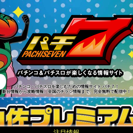
パチンコ・パチスロを楽しむための情報サイト パチ７！
新台情報から攻略情報、全国のチラシ情報まで、完全無料で配信中！
注目情報