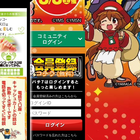
コミュニティ
ツ
ログイン
会員登録済みの方はこちらから
パスワードを忘れた方はこちら