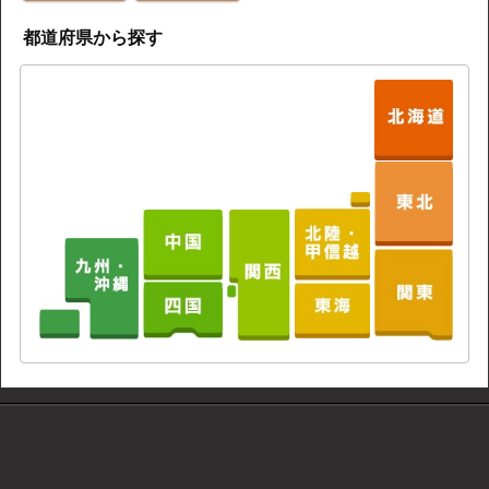
都道府県から探す