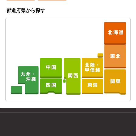
都道府県から探す