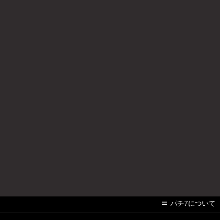
パチ7について