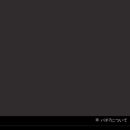
パチ7について