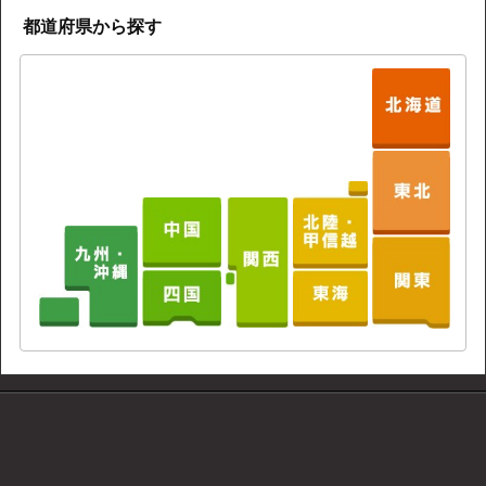
都道府県から探す