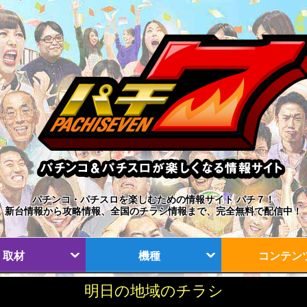
パチンコ・パチスロを楽しむための情報サイト パチ７！
新台情報から攻略情報、全国のチラシ情報まで、完全無料で配信中！
取材
機種
コンテン
明日の地域のチラシ
ラシ検索（都道府県から探す）
岡山県
真庭市