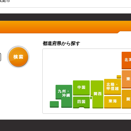
都道府県から探す