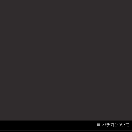
パチ7について