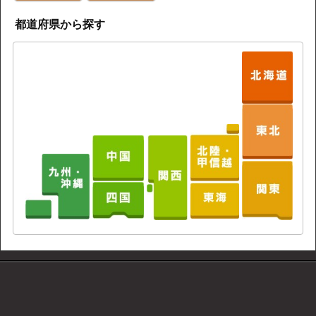
都道府県から探す