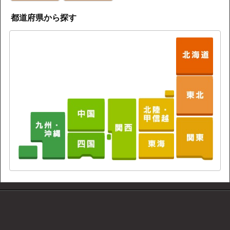
都道府県から探す