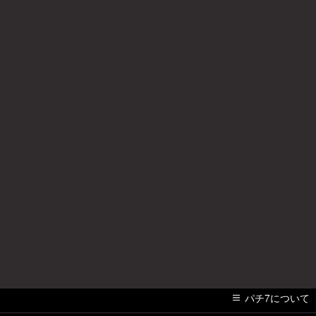
パチ7について