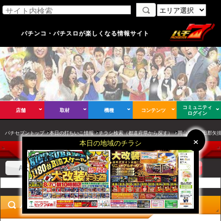
パチンコ・パチスロが楽しくなる情報サイト
コミュニティ
店舗
取材
機種
コンテンツ
ログイン
パチセブントップ
本日の打ちいこ情報
チラシ検索（都道府県から探す）
岡山県
小田郡矢
×
×
本日の地域のチラシ
打ちいこ情報
ALL
本日
明日
昨日
小田郡矢掛町