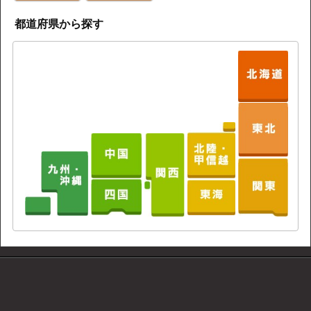
都道府県から探す