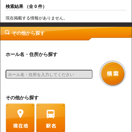
検索結果 （全 0 件）
現在掲載する情報がありません。
その他から探す
ホール名・住所から探す
その他から探す