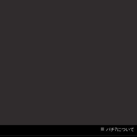
パチ7について