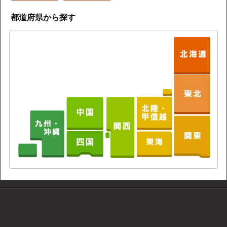
都道府県から探す