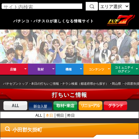
パチンコ・パチスロが楽しくなる情報サイト
コミュニティ
店舗
取材
機種
コンテンツ
ログイン
パチセブントップ
本日の打ちいこ情報
チラシ検索（都道府県から探す）
岡山県
小田郡矢
打ちいこ情報
ALL
本日
明日
昨日
小田郡矢掛町