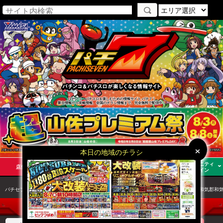
パチンコ・パチスロを楽しむための情報サイト パチ７！
新台情報から攻略情報、全国のチラシ情報まで、完全無料で配信中！
×
×
本日の地域のチラシ
コミュニティ
店舗
取材
機種
コンテンツ
ログイン
パチセブントップ
本日の打ちいこ情報
チラシ検索（都道府県から探す）
岡山県
和気郡和
打ちいこ情報