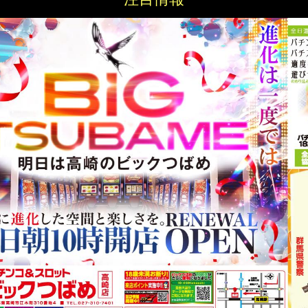
取材
機種
コンテン
ラシ検索（都道府県から探す）
岡山県
備前市
ALL
本日
明日
昨日