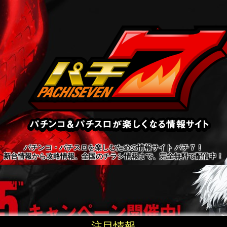
パチンコ・パチスロを楽しむための情報サイト パチ７！
新台情報から攻略情報、全国のチラシ情報まで、完全無料で配信中！
注目情報