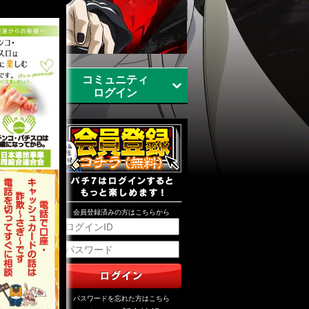
コミュニティ
ツ
ログイン
会員登録済みの方はこちらから
パスワードを忘れた方はこちら