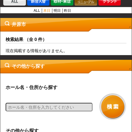
ALL
本日
明日
昨日
井原市
検索結果 （全 0 件）
現在掲載する情報がありません。
その他から探す
ホール名・住所から探す
その他から探す