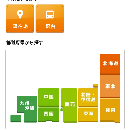
都道府県から探す