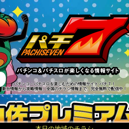
パチンコ・パチスロを楽しむための情報サイト パチ７！
新台情報から攻略情報、全国のチラシ情報まで、完全無料で配信中！
本日の地域のチラシ