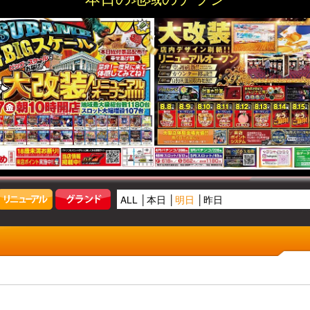
取材
機種
コンテン
ラシ検索（都道府県から探す）
岡山県
瀬戸内市
ALL
本日
明日
昨日