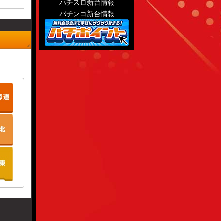
パチスロ新台情報
パチンコ新台情報