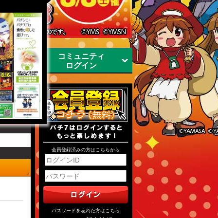
コミュニティ
ツ
ログイン
会員登録済みの方はこちらから
パスワードを忘れた方はこちら