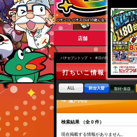
店舗
パチセブントップ
本日の打ちいこ情報
チ
打ちいこ情報
瀬戸内市
検索結果 （全 0 件）
現在掲載する情報がありません。