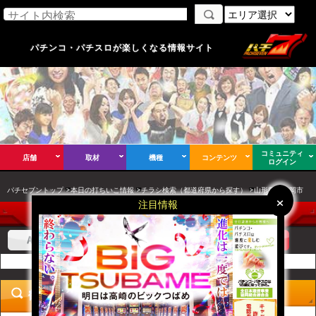
パチンコ・パチスロが楽しくなる情報サイト
コミュニティ
店舗
取材
機種
コンテンツ
ログイン
パチセブントップ
本日の打ちいこ情報
チラシ検索（都道府県から探す）
山形県
鶴岡市
×
×
注目情報
打ちいこ情報
ALL
本日
明日
昨日
鶴岡市