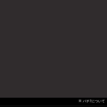
パチ7について