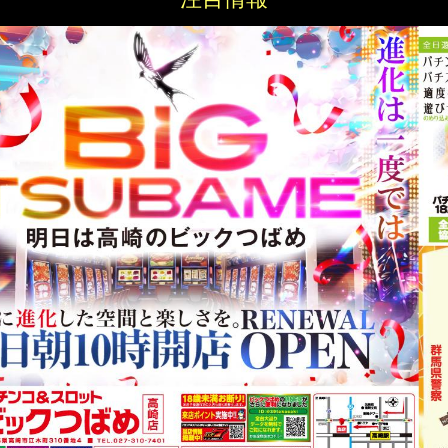
取材
機種
コンテン
ラシ検索（都道府県から探す）
山形県
最上郡鮭川村
ALL
本日
明日
昨日