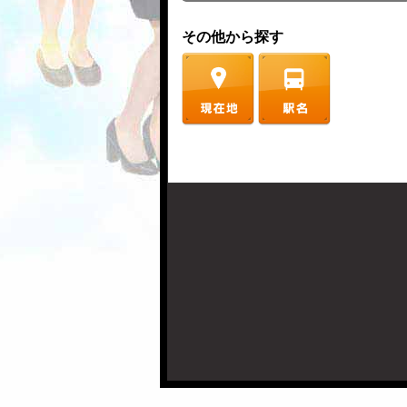
その他から探す