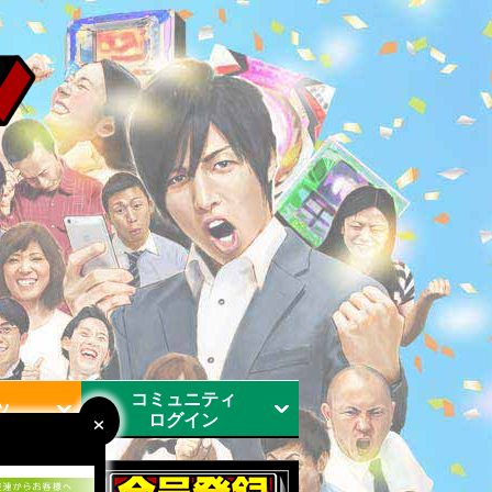
コミュニティ
ツ
×
×
ログイン