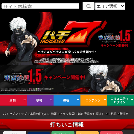
パチンコ・パチスロを楽しむための情報サイト パチ７！
新台情報から攻略情報、全国のチラシ情報まで、完全無料で配信中！
コミュニティ
店舗
取材
機種
コンテンツ
ログイン
パチセブントップ
本日の打ちいこ情報
チラシ検索（都道府県から探す）
山形県
新庄市
打ちいこ情報