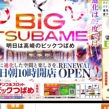
ALL
本日
明日
昨日
都道府県から探す