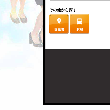
その他から探す