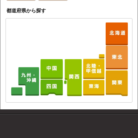
都道府県から探す