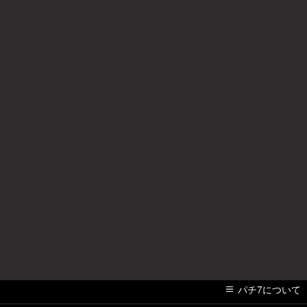
パチ7について