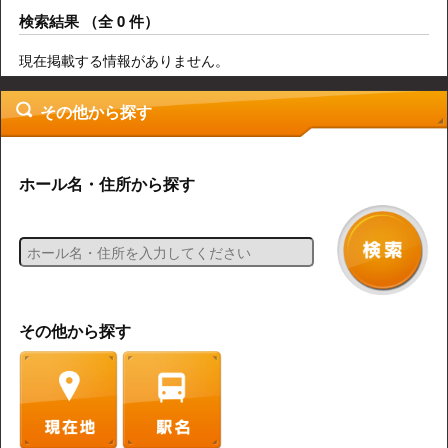
検索結果 （全 0 件）
現在掲載する情報がありません。
その他から探す
ホール名・住所から探す
その他から探す