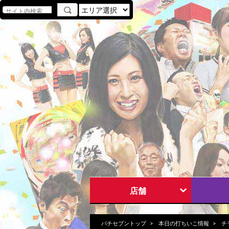
店舗
パチセブントップ
本日の打ちいこ情報
チ