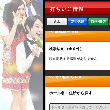
打ちいこ情報
磯城郡三宅町
検索結果 （全 0 件）
現在掲載する情報がありません。
その他から探す
ホール名・住所から探す