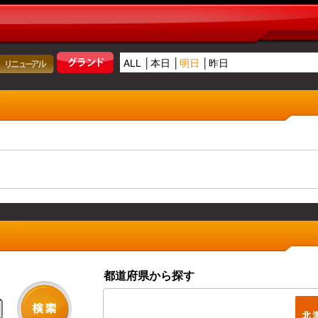
ALL
本日
明日
昨日
都道府県から探す