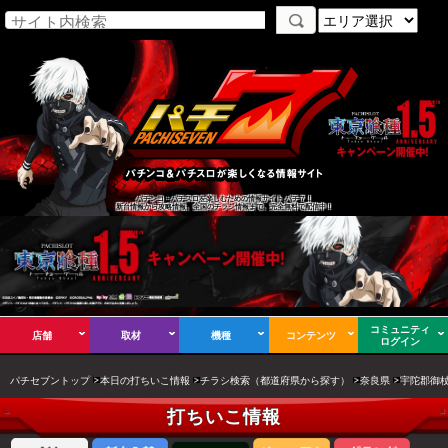
パチンコ・パチスロを楽しむための情報サイト パチ７！
新台情報から攻略情報、全国のチラシ情報まで、完全無料で配信中！
コミュニティ
店舗
取材
機種
コンテンツ
ログイン
パチセブントップ
本日の打ちいこ情報
チラシ検索（都道府県から探す）
奈良県
宇陀郡御
打ちいこ情報