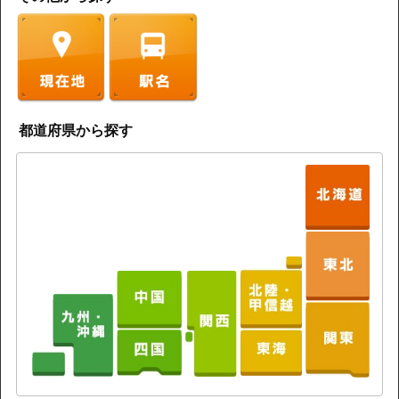
都道府県から探す