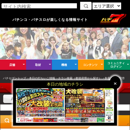
パチンコ・パチスロが楽しくなる情報サイト
コミュニティ
店舗
取材
機種
コンテンツ
ログイン
パチセブントップ
本日の打ちいこ情報
チラシ検索（都道府県から探す）
奈良県
宇陀市
×
×
本日の地域のチラシ
打ちいこ情報
ALL
本日
明日
昨日
宇陀市