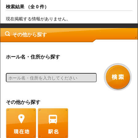
検索結果 （全 0 件）
現在掲載する情報がありません。
その他から探す
ホール名・住所から探す
その他から探す