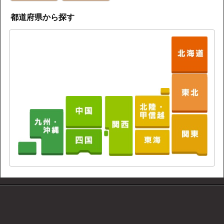
都道府県から探す