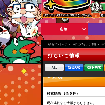
店舗
パチセブントップ
本日の打ちいこ情報
チ
打ちいこ情報
奈良市
検索結果 （全 0 件）
現在掲載する情報がありません。